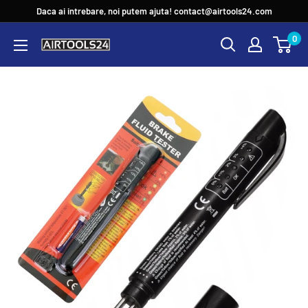
Sari
Daca ai intrebare, noi putem ajuta! contact@airtools24.com
la
0
continut
Airtools24