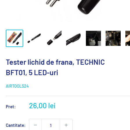
Tester lichid de frana, TECHNIC
BFT01, 5 LED-uri
AIRTOOLS24
Pret
26,00 lei
Pret:
de
vanzare:
Cantitate: