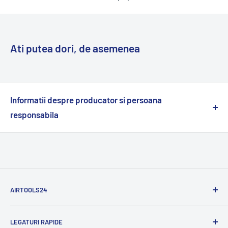
Ati putea dori, de asemenea
Informatii despre producator si persoana
responsabila
Persoana responsabila:
Firma Kastor Waclaw Wiecha
al.Solidarnosci 10
32-800 Brzesko, Polonia
AIRTOOLS24
contact@airtools24.com
Oferim cele mai bune preturi, livrare rapida, achizitie
Producator:
LEGATURI RAPIDE
sigura si cea mai buna calitate.